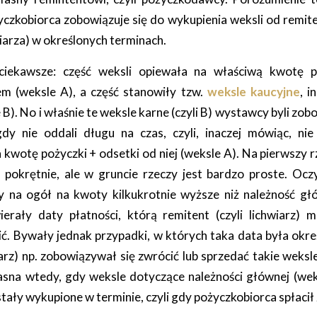
yczkobiorca zobowiązuje się do wykupienia weksli od remite
iarza) w określonych terminach.
ciekawsze: część weksli opiewała na właściwą kwotę 
m (weksle A), a część stanowiły tzw.
weksle kaucyjne
, i
 B). No i właśnie te weksle karne (czyli B) wystawcy byli zo
dy nie oddali długu na czas, czyli, inaczej mówiąc, nie 
 kwotę pożyczki + odsetki od niej (weksle A). Na pierwszy 
pokrętnie, ale w gruncie rzeczy jest bardzo proste. Ocz
y na ogół na kwoty kilkukrotnie wyższe niż należność gł
ierały daty płatności, którą remitent (czyli lichwiarz) 
ić. Bywały jednak przypadki, w których taka data była okr
iarz) np. zobowiązywał się zwrócić lub sprzedać takie weksl
jasna wtedy, gdy weksle dotyczące należności głównej (we
tały wykupione w terminie, czyli gdy pożyczkobiorca spłacił