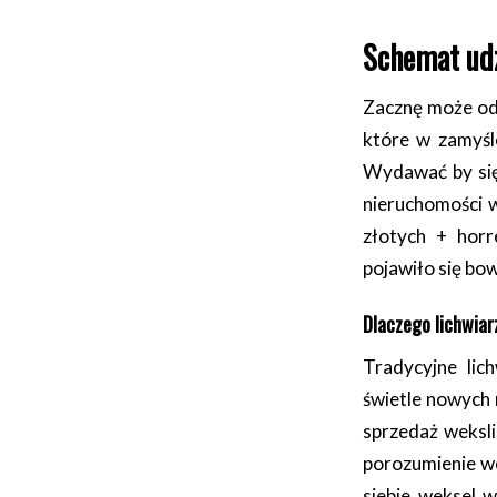
Schemat udz
Zacznę może od
które w zamyśl
Wydawać by się 
nieruchomości w
złotych + horr
pojawiło się bo
Dlaczego lichwiar
Tradycyjne lic
świetle nowych 
sprzedaż weksli
porozumienie w
siebie weksel 