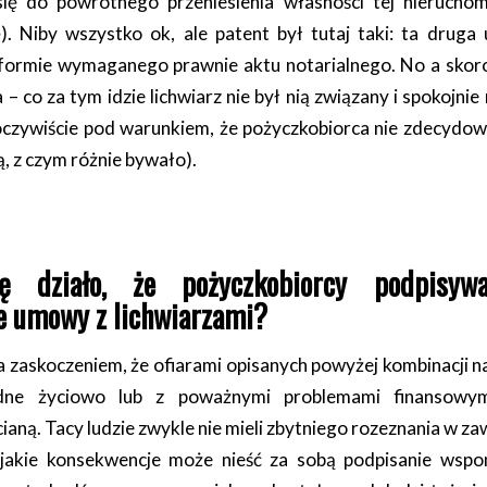
ię do powrotnego przeniesienia własności tej nierucho
). Niby wszystko ok, ale patent był tutaj taki: ta drug
formie wymaganego prawnie aktu notarialnego. No a skoro 
 – co za tym idzie lichwiarz nie był nią związany i spokojni
czywiście pod warunkiem, że pożyczkobiorca nie zdecydowa
, z czym różnie bywało).
ę działo, że pożyczkobiorcy podpisywal
e umowy z lichwiarzami?
a zaskoczeniem, że ofiarami opisanych powyżej kombinacji na
dne życiowo lub z poważnymi problemami finansowy
ianą. Tacy ludzie zwykle nie mieli zbytniego rozeznania w za
i, jakie konsekwencje może nieść za sobą podpisanie ws