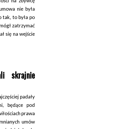
mości na zbywcę
a umowa nie była
tak, to była po
e mógł zatrzymać
ł się na wejście
i skrajnie
jczęściej padały
mi, będące pod
wiłościach prawa
pomnianych umów