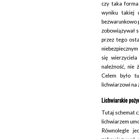
czy taka forma
wyniku takiej 
bezwarunkowo prz
zobowiązywał si
przez tego osta
niebezpiecznym 
się wierzyciel
należność, nie
Celem było tut
lichwiarzowi na
Lichwiarskie poży
Tutaj schemat c
lichwiarzem umo
Równolegle je