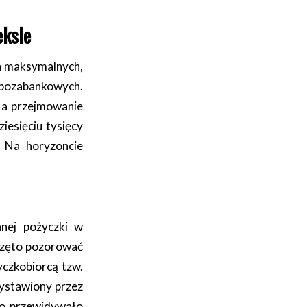
eksle
h maksymalnych,
 pozabankowych.
, a przejmowanie
iesięciu tysięcy
! Na horyzoncie
anej pożyczki w
aczęto pozorować
yczkobiorcą tzw.
ystawiony przez
to przewidywało