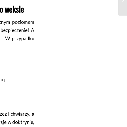
o weksle
iętnym poziomem
bezpieczenie! A
ści. W przypadku
ej,
.
z lichwiarzy, a
sje w doktrynie,