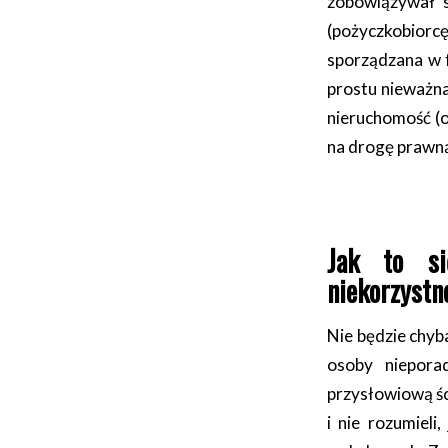
zobowiązywał s
(pożyczkobiorcę
sporządzana w 
prostu nieważna
nieruchomość (o
na drogę prawną
Jak to si
niekorzystn
Nie będzie chyb
osoby niepora
przysłowiową śc
i nie rozumiel