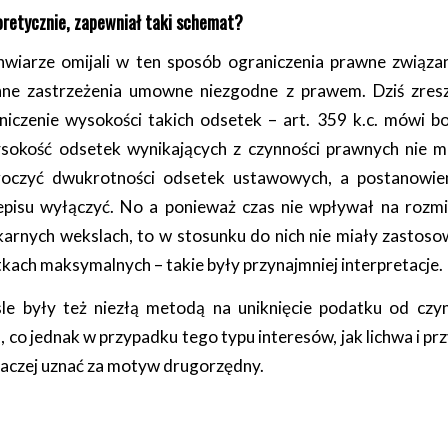
eoretycznie, zapewniał taki schemat?
hwiarze omijali w ten sposób ograniczenia prawne związa
nne zastrzeżenia umowne niezgodne z prawem. Dziś zre
iczenie wysokości takich odsetek – art. 359 k.c. mówi b
okość odsetek wynikających z czynności prawnych nie 
roczyć dwukrotności odsetek ustawowych, a postanowie
pisu wyłączyć. No a ponieważ czas nie wpływał na rozmi
karnych wekslach, to w stosunku do nich nie miały zastos
tkach maksymalnych – takie były przynajmniej interpretacje.
le były też niezłą metodą na uniknięcie podatku od czyn
 co jednak w przypadku tego typu interesów, jak lichwa i prz
aczej uznać za motyw drugorzędny.