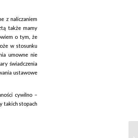
ne z naliczaniem
sztą także mamy
owiem o tym, że
może w stosunku
nia umowne nie
ary świadczenia
owania ustawowe
ności cywilno –
y takich stopach