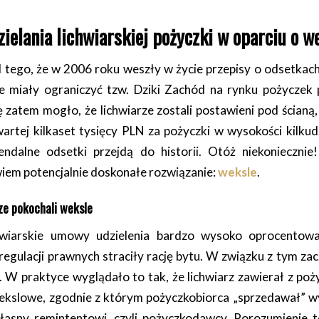
ielania lichwiarskiej pożyczki w oparciu o w
 tego, że w 2006 roku weszły w życie przepisy o odsetkac
e miały ograniczyć tzw. Dziki Zachód na rynku pożyczek
zatem mogło, że lichwiarze zostali postawieni pod ścianą
artej kilkaset tysięcy PLN za pożyczki w wysokości kilkudz
endalne odsetki przejdą do historii. Otóż niekoniecznie
wiem potencjalnie doskonałe rozwiązanie:
weksle
.
ze pokochali weksle
hwiarskie umowy udzielenia bardzo wysoko oprocentow
regulacji prawnych straciły rację bytu. W związku z tym z
. W praktyce wyglądało to tak, że lichwiarz zawierał z poż
ekslowe, zgodnie z którym pożyczkobiorca „sprzedawał” w
własny remintentowi, czyli pożyczkodawcy. Porozumienie 