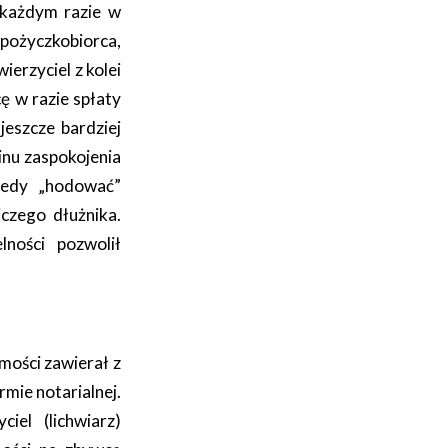
 każdym razie w
pożyczkobiorca,
ierzyciel z kolei
ę w razie spłaty
jeszcze bardziej
inu zaspokojenia
wtedy „hodować”
czego dłużnika.
lności pozwolił
mości zawierał z
mie notarialnej.
el (lichwiarz)