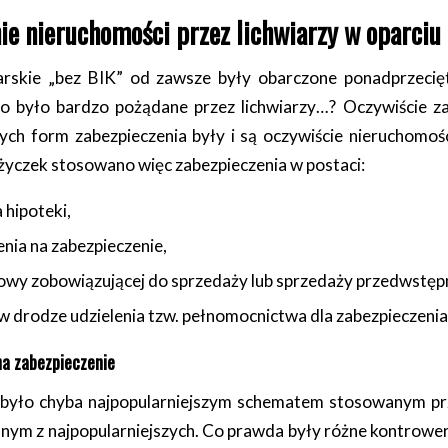
e nieruchomości przez lichwiarzy w oparciu 
iarskie „bez BIK” od zawsze były obarczone ponadprzec
co było bardzo pożądane przez lichwiarzy…? Oczywiście za
zych form zabezpieczenia były i są oczywiście nieruchomo
ożyczek stosowano więc zabezpieczenia w postaci:
 hipoteki,
nia na zabezpieczenie,
wy zobowiązującej do sprzedaży lub sprzedaży przedwstępn
w drodze udzielenia tzw. pełnomocnictwa dla zabezpieczenia
na zabezpieczenie
 było chyba najpopularniejszym schematem stosowanym prze
dnym z najpopularniejszych. Co prawda były różne kontrower