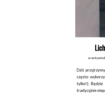
Lic
w
antywind
Dziś przyjrzym
często wykorzy
tylko!). Będzie
tradycyjnie nie