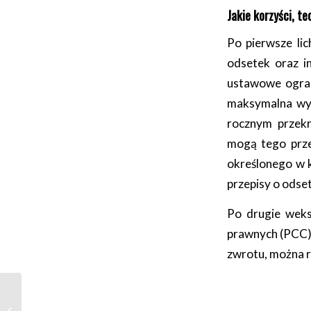
Jakie korzyści, t
Po pierwsze lic
odsetek oraz i
ustawowe ogran
maksymalna wys
rocznym przek
mogą tego prze
określonego w 
przepisy o odse
Po drugie weks
prawnych (PCC),
zwrotu, można r
VAT-owski Inowrocław