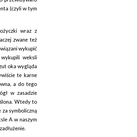
nta (czyli w tym
pożyczki wraz z
naczej zwane też
bowiązani wykupić
wykupili weksli
rzut oka wygląda
ywiście te karne
ówna, a do tego
mógł w zasadzie
eślona. Wtedy to
e za symboliczną
ksle A w naszym
 zadłużenie.