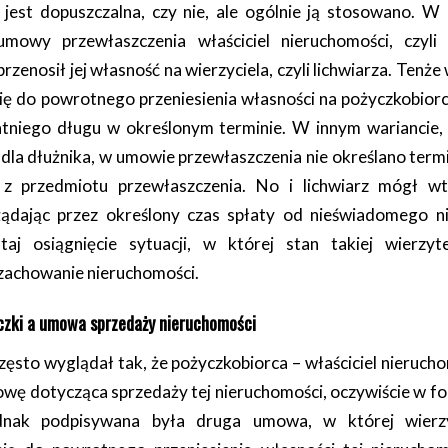
 jest dopuszczalna, czy nie, ale ogólnie ją stosowano. W
umowy przewłaszczenia właściciel nieruchomości, czyli 
enosił jej własność na wierzyciela, czyli lichwiarza. Tenże w
ę do powrotnego przeniesienia własności na pożyczkobiorc
tniego długu w określonym terminie. W innym wariancie, 
dla dłużnika, w umowie przewłaszczenia nie określano term
a z przedmiotu przewłaszczenia. No i lichwiarz mógł 
 żądając przez określony czas spłaty od nieświadomego ni
aj osiągnięcie sytuacji, w której stan takiej wierzyte
 zachowanie nieruchomości.
czki a umowa sprzedaży nieruchomości
zęsto wyglądał tak, że pożyczkobiorca – właściciel nierucho
wę dotycząca sprzedaży tej nieruchomości, oczywiście w for
dnak podpisywana była druga umowa, w której wierzyci