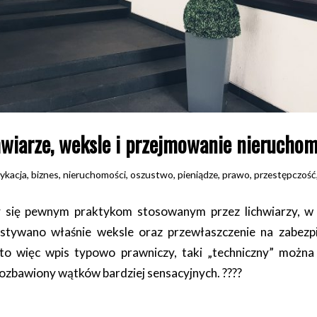
hwiarze, weksle i przejmowanie nieruchom
ykacja
,
biznes
,
nieruchomości
,
oszustwo
,
pieniądze
,
prawo
,
przestępczość
y się pewnym praktykom stosowanym przez lichwiarzy, w
stywano właśnie weksle oraz przewłaszczenie na zabezpie
 to więc wpis typowo prawniczy, taki „techniczny” można
pozbawiony wątków bardziej sensacyjnych.
????