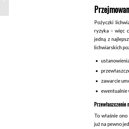
Przejmowani
Pożyczki lichw
ryzyka – więc 
jedną z najleps
lichwiarskich p
ustanowienia
przewłaszcze
zawarcie umo
ewentualnie 
Przewłaszczenie 
To właśnie ono
już na pewno je