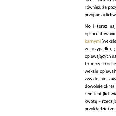
również, że poż
przypadku lichw
No i teraz naj
oprocentowanie
karnymi
(weksle
w przypadku, g
opiewających na
to może trochę 
weksle opiewał
zwykle nie zaw
dowolnie określ
remitent (lichw
kwotę – rzecz 
przykładzie) zos