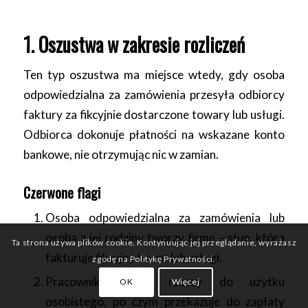
1. Oszustwa w zakresie rozliczeń
Ten typ oszustwa ma miejsce wtedy, gdy osoba
odpowiedzialna za zamówienia przesyła odbiorcy
faktury za fikcyjnie dostarczone towary lub usługi.
Odbiorca dokonuje płatności na wskazane konto
bankowe, nie otrzymując nic w zamian.
Czerwone flagi
Osoba odpowiedzialna za zamówienia lub
osoba z jej rodziny tworzy firmę – słup, która
Ta strona używa plików cookie. Kontynuując jej przeglądanie, wyrażasz
fakturuje fikcyjny towar lub usługi.
zgodę na Politykę Prywatności.
Pracownik kupuje rzeczy do użytku
OK
Więcej
osobistego, po czym przekazuje do zapłaty