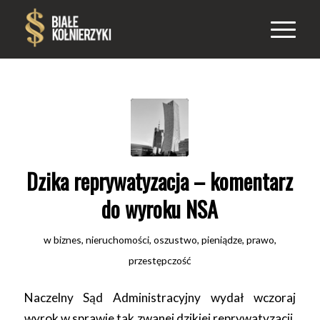
Dzika reprywatyzacja – komentarz
do wyroku NSA
w
biznes
,
nieruchomości
,
oszustwo
,
pieniądze
,
prawo
,
przestępczość
Naczelny Sąd Administracyjny wydał wczoraj
wyrok w sprawie tak zwanej dzikiej reprywatyzacji.