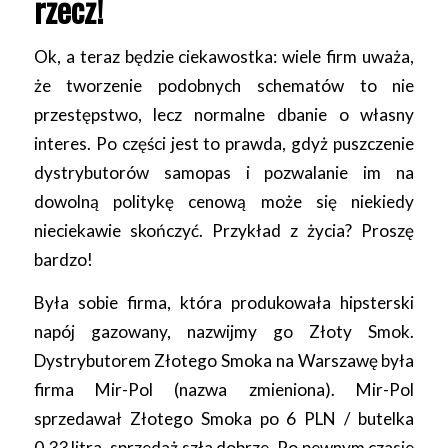
rzecz!
Ok, a teraz będzie ciekawostka: wiele firm uważa,
że tworzenie podobnych schematów to nie
przestępstwo, lecz normalne dbanie o własny
interes. Po części jest to prawda, gdyż puszczenie
dystrybutorów samopas i pozwalanie im na
dowolną politykę cenową może się niekiedy
nieciekawie skończyć. Przykład z życia? Proszę
bardzo!
Była sobie firma, która produkowała hipsterski
napój gazowany, nazwijmy go Złoty Smok.
Dystrybutorem Złotego Smoka na Warszawę była
firma Mir-Pol (nazwa zmieniona). Mir-Pol
sprzedawał Złotego Smoka po 6 PLN / butelka
0,33 litra, sprzedaż szła dobrze. Po pewnym czasie