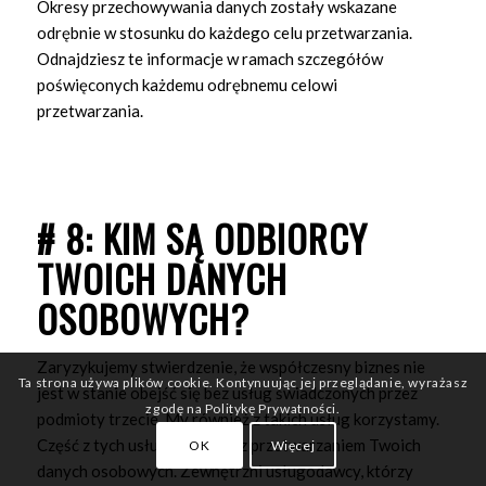
Okresy przechowywania danych zostały wskazane
odrębnie w stosunku do każdego celu przetwarzania.
Odnajdziesz te informacje w ramach szczegółów
poświęconych każdemu odrębnemu celowi
przetwarzania.
# 8: KIM SĄ ODBIORCY
TWOICH DANYCH
OSOBOWYCH?
Zaryzykujemy stwierdzenie, że współczesny biznes nie
Ta strona używa plików cookie. Kontynuując jej przeglądanie, wyrażasz
jest w stanie obejść się bez usług świadczonych przez
zgodę na Politykę Prywatności.
podmioty trzecie. My również z takich usług korzystamy.
Część z tych usług wiąże się z przetwarzaniem Twoich
OK
Więcej
danych osobowych. Zewnętrzni usługodawcy, którzy