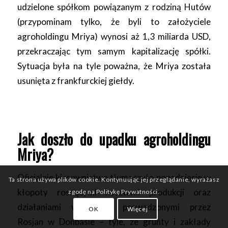
udzielone spółkom powiązanym z rodziną Hutów
(przypominam tylko, że byli to założyciele
agroholdingu Mriya) wynosi aż 1,3 miliarda USD,
przekraczając tym samym kapitalizację spółki.
Sytuacja była na tyle poważna, że Mriya została
usunięta z frankfurckiej giełdy.
Jak doszło do upadku agroholdingu
Mriya?
Oficjalnie kierownictwo tłumaczyło popadnięcie w
Ta strona używa plików cookie. Kontynuując jej przeglądanie, wyrażasz
kłopoty rosnącymi kosztami produkcji oraz
zgodę na Politykę Prywatności.
działaniami wojennymi prowadzonymi przez
OK
Więcej
Rosjan w Donbasie – tyle, że grunty i zakłady