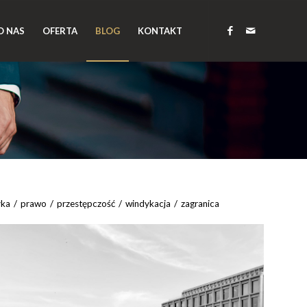
O NAS
OFERTA
BLOG
KONTAKT
yka
/
prawo
/
przestępczość
/
windykacja
/
zagranica