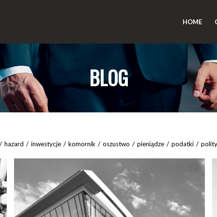
HOME
BLOG
/
hazard
/
inwestycje
/
komornik
/
oszustwo
/
pieniądze
/
podatki
/
polit