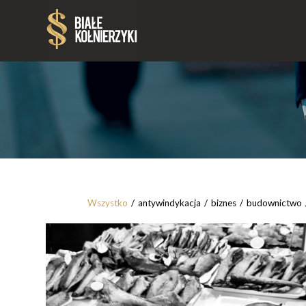
Wszystko
/
antywindykacja
/
biznes
/
budownictwo