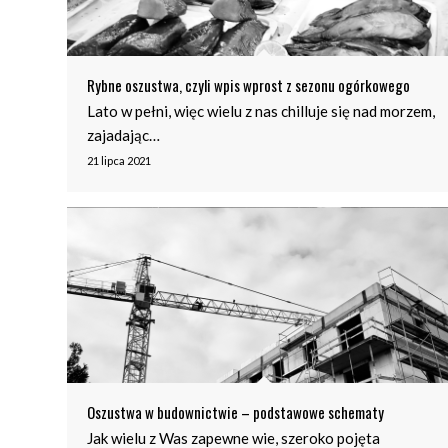
Rybne oszustwa, czyli wpis wprost z sezonu ogórkowego
Lato w pełni, więc wielu z nas chilluje się nad morzem,
zajadając…
21 lipca 2021
Oszustwa w budownictwie – podstawowe schematy
Jak wielu z Was zapewne wie, szeroko pojęta