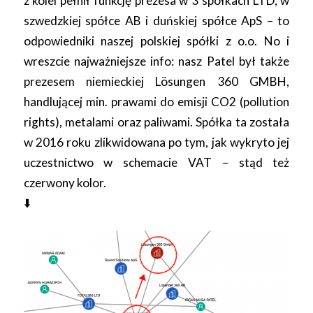
z kolei pełnił funkcję prezesa w 3 spółkach LTD, w
szwedzkiej spółce AB i duńskiej spółce ApS – to
odpowiedniki naszej polskiej spółki z o.o. No i
wreszcie najważniejsze info: nasz Patel był także
prezesem niemieckiej Lösungen 360 GMBH,
handlującej min. prawami do emisji CO2 (pollution
rights), metalami oraz paliwami. Spółka ta została
w 2016 roku zlikwidowana po tym, jak wykryto jej
uczestnictwo w schemacie VAT – stąd też
czerwony kolor.
⬇️