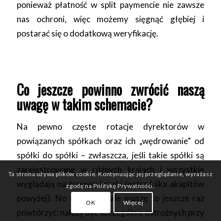
ponieważ płatność w split paymencie nie zawsze
nas ochroni, więc możemy sięgnąć głębiej i
postarać się o dodatkową weryfikację.
Co jeszcze powinno zwrócić naszą
uwagę w takim schemacie?
Na pewno częste rotacje dyrektorów w
powiązanych spółkach oraz ich „wędrowanie” od
spółki do spółki – zwłaszcza, jeśli takie spółki są
zarejestrowane w różnych krajach i wszystkie
Ta strona używa plików cookie. Kontynuując jej przeglądanie, wyrażasz
wyglądają na typowe krzaki (patrz kilka akapitów
zgodę na Politykę Prywatności.
powyżej). No i niestety, ale muszę to jeszcze raz
OK
Więcej
powtórzyć: należy być szczególnie ostrożnych przy