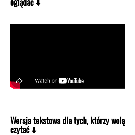
oglądać
⬇️
Wersja tekstowa dla tych, którzy wolą
czytać
⬇️