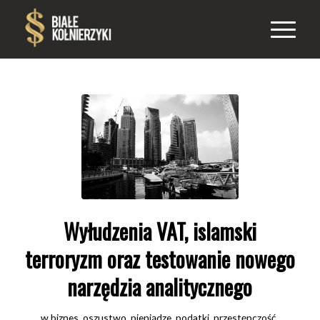
Wyłudzenia VAT, islamski
terroryzm oraz testowanie nowego
narzędzia analitycznego
w
biznes
,
oszustwo
,
pieniądze
,
podatki
,
przestępczość
,