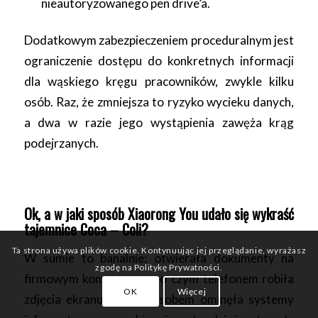
nieautoryzowanego pen drive’a.
Dodatkowym zabezpieczeniem proceduralnym jest
ograniczenie dostępu do konkretnych informacji
dla wąskiego kręgu pracowników, zwykle kilku
osób. Raz, że zmniejsza to ryzyko wycieku danych,
a dwa w razie jego wystąpienia zawęża krąg
podejrzanych.
Ok, a w jaki sposób Xiaorong You udało się wykraść
tajemnice Coca – Coli?
Ta strona używa plików cookie. Kontynuując jej przeglądanie, wyrażasz
W sumie to banalnie: otwierała dokumenty na
zgodę na Politykę Prywatności.
firmowym komputerze, po czym telefonem robiła
OK
Więcej
zdjęcia ekranu. Tym sposobem ominęła systemy