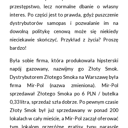
przestępstwo, lecz normalne dbanie o własny
interes. Po części jest to prawda, gdyż puszczenie
dystrybutorów samopas i pozwalanie im na
dowolną politykę cenową może się niekiedy
nieciekawie skończyć. Przykład z życia? Proszę
bardzo!
Była sobie firma, która produkowała hipsterski
napój gazowany, nazwijmy go Złoty Smok.
Dystrybutorem Złotego Smoka na Warszawę była
firma Mir-Pol (nazwa zmieniona). Mir-Pol
sprzedawał Złotego Smoka po 6 PLN / butelka
0,33 litra, sprzedaż szła dobrze. Po pewnym czasie
Złoty Smok był już sprzedawany w ponad 200
lokalach w cały mieście, a Mir-Pol zaczął oferować
tym lokalom przeróżne gratisy typu parasole