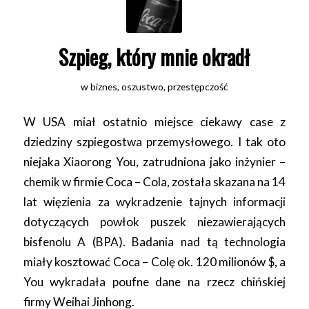
Szpieg, który mnie okradł
w
biznes
,
oszustwo
,
przestępczość
W USA miał ostatnio miejsce ciekawy case z
dziedziny szpiegostwa przemysłowego. I tak oto
niejaka Xiaorong You, zatrudniona jako inżynier –
chemik w firmie Coca – Cola, została skazana na 14
lat więzienia za wykradzenie tajnych informacji
dotyczących powłok puszek niezawierających
bisfenolu A (BPA). Badania nad tą technologia
miały kosztować Coca – Colę ok. 120 milionów $, a
You wykradała poufne dane na rzecz chińskiej
firmy Weihai Jinhong.