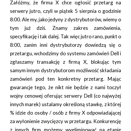
Załóżmy, że firma X chce ogłosić przetarg na
serwery jutro, czyli w piątek 5 sierpnia o godzinie
8:00. Ale my, jako jedyny z dystrybutorów, wiemy o
tym już dziś. Znamy zakres zamówienia,
specyfikację i tak dalej. Tak więc jutro rano, punkt o
8:00, zanim inni dystrybutorzy dowiedzą się o
przetargu, wchodzimy do systemu zamówień Dell i
zgłaszamy transakcję z firmą X, blokując tym
samym innym dystrybutorom możliwość składania
zamówień pod ten konkretny przetarg. Mając
gwarancje tego, że nikt nie będzie z nami toczył
wojny cenowej oferując serwery Dell (co najwyżej
innych marek) ustalamy określoną stawkę, z której
% idzie do osoby / osób z firmy X odpowiadającej
za wyłonienie zwycięzcy w przetargu. Konkurencję
z innych firm możemy wyeliminować na etapie