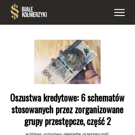
Oszustwa kredytowe: 6 schematów
stosowanych przez zorganizowane
grupy przestępcze, część 2
w
biznes
,
oszustwo
,
pieniądze
,
przestępczość