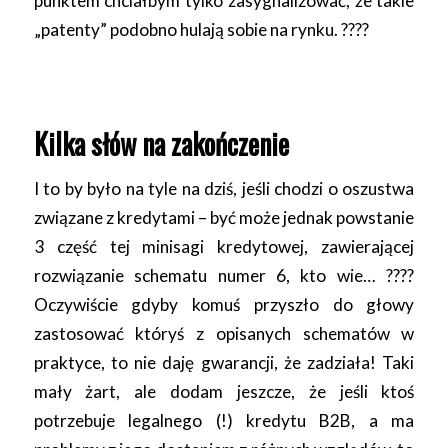
punktem chciałbym tylko zasygnalizować, że takie
„patenty” podobno hulają sobie na rynku.
????
Kilka słów na zakończenie
I to by było na tyle na dziś, jeśli chodzi o oszustwa
związane z kredytami – być może jednak powstanie
3 część tej minisagi kredytowej, zawierającej
rozwiązanie schematu numer 6, kto wie…
????
Oczywiście gdyby komuś przyszło do głowy
zastosować któryś z opisanych schematów w
praktyce, to nie daję gwarancji, że zadziała! Taki
mały żart, ale dodam jeszcze, że jeśli ktoś
potrzebuje legalnego (!) kredytu B2B, a ma