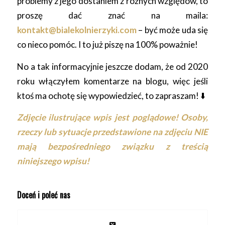
problemy z jego dostaniem z różnych względów, to
proszę dać znać na maila:
kontakt@bialekolnierzyki.com
– być może uda się
co nieco pomóc. I to już piszę na 100% poważnie!
No a tak informacyjnie jeszcze dodam, że od 2020
roku włączyłem komentarze na blogu, więc jeśli
ktoś ma ochotę się wypowiedzieć, to zapraszam! ⬇️
Zdjęcie ilustrujące wpis jest poglądowe! Osoby,
rzeczy lub sytuacje przedstawione na zdjęciu NIE
mają bezpośredniego związku z treścią
niniejszego wpisu!
Doceń i poleć nas