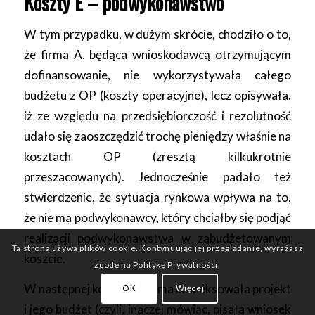
Koszty E – podwykonawstwo
W tym przypadku, w dużym skrócie, chodziło o to,
że firma A, będąca wnioskodawcą otrzymującym
dofinansowanie, nie wykorzystywała całego
budżetu z OP (koszty operacyjne), lecz opisywała,
iż ze względu na przedsiębiorczość i rezolutność
udało się zaoszczędzić trochę pieniędzy właśnie na
kosztach OP (zresztą kilkukrotnie
przeszacowanych). Jednocześnie padało też
stwierdzenie, że sytuacja rynkowa wpływa na to,
że nie ma podwykonawcy, który chciałby się podjąć
realizacji podwykonawstwa w zabudżetowanym
Ta strona używa plików cookie. Kontynuując jej przeglądanie, wyrażasz
koszcie.
zgodę na Politykę Prywatności.
W następnej kolejności firma A aneksowała projekt
OK
Więcej
i jego budżet (czyli, inaczej mówiąc, pisała wniosek