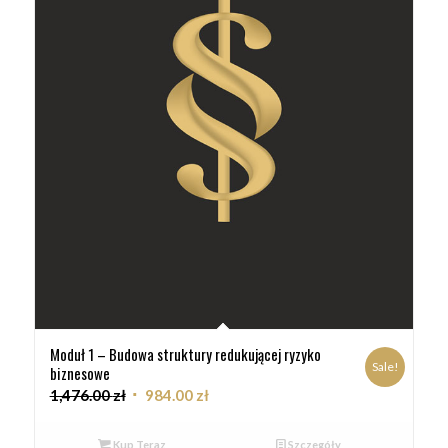
Moduł 1 – Budowa struktury redukującej ryzyko
Sale!
biznesowe
1,476.00
zł
984.00
zł
Kup Teraz
Szczegóły