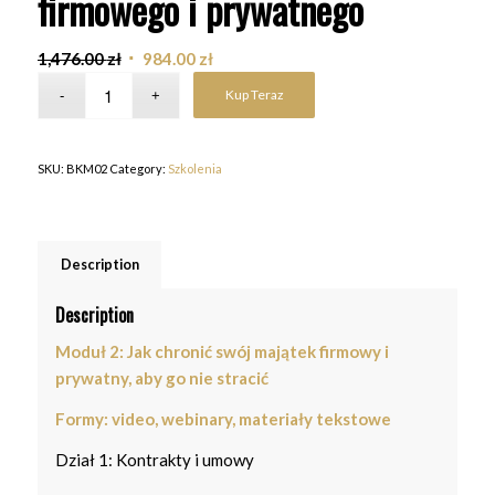
firmowego i prywatnego
1,476.00
zł
984.00
zł
Kup Teraz
SKU:
BKM02
Category:
Szkolenia
Description
Description
Moduł 2: Jak chronić swój majątek firmowy i
prywatny, aby go nie stracić
Formy: video, webinary, materiały tekstowe
Dział 1: Kontrakty i umowy